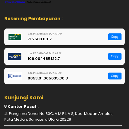
Rekening Pembayaran :
a.n. PT. SAHABAT DUA ARAH
Copy
71 2583 8817
a.n. PT. SAHABAT DUA ARAH
Copy
106.00.1485122.7
a.n. PT. SAHABAT DUA ARAH
Copy
0053.01.005635.30.8
Kunjungi Kami
Kantor Pusat :
Jl. Panglima Denai No.80C, A M P L A S, Kec. Medan Amplas,
Kota Medan, Sumatera Utara 20229