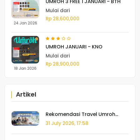
UMROH 3 FREE 1 JANUARI - BTH
Mulai dari
Rp 28,600,000
24 Jan 2026
UMROH JANUARI - KNO
Mulai dari
Rp 28,900,000
18 Jan 2026
Artikel
Rekomendasi Travel Umroh
Terpercaya di Medan dengan
31 July 2026, 17:58
Izin PPIU Resmi dan Kantor Fisik
Jelas