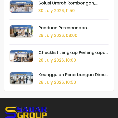
Solusi Umroh Rombongan,
Komunitas, dan Corporate
30 July 2026, 11:50
Gathering di Tanah Suci
Bersama Sadar Group
Panduan Perencanaan
Tabungan Umroh Syariah Bebas
29 July 2026, 08:00
Riba Bersama Ekosistem Sadar
Group
Checklist Lengkap Perlengkapan
Umroh Musim Dingin dan Musim
28 July 2026, 18:00
Panas yang Wajib Disiapkan
Keunggulan Penerbangan Direct
Flight Kualanamu Medan-
28 July 2026, 10:50
Jeddah bagi Jemaah Lansia
dan Anak-Anak