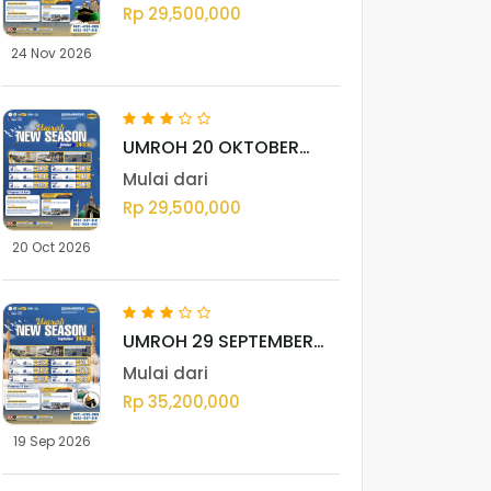
Rp 29,500,000
24 Nov 2026
UMROH 20 OKTOBER
2026 - MEDAN
Mulai dari
Rp 29,500,000
20 Oct 2026
UMROH 29 SEPTEMBER
2026 - MEDAN
Mulai dari
Rp 35,200,000
19 Sep 2026