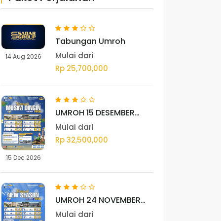
Tabungan Umroh
Mulai dari
14 Aug 2026
Rp 25,700,000
UMROH 15 DESEMBER
2026 - MEDAN
Mulai dari
Rp 32,500,000
15 Dec 2026
UMROH 24 NOVEMBER
2026 - MEDAN
Mulai dari