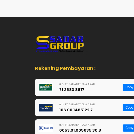
Rekening Pembayaran :
a.n. PT. SAHABAT DUA ARAH
Copy
71 2583 8817
a.n. PT. SAHABAT DUA ARAH
Copy
106.00.1485122.7
a.n. PT. SAHABAT DUA ARAH
Copy
0053.01.005635.30.8