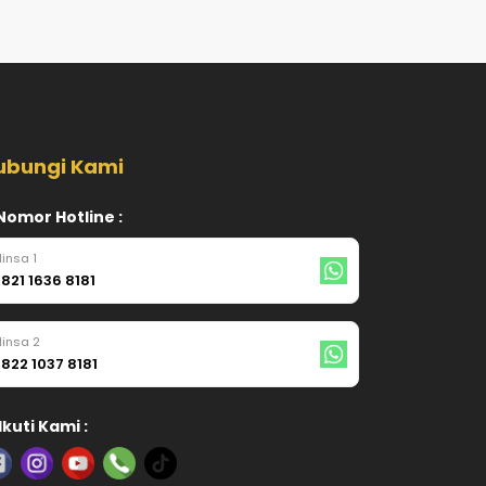
ubungi Kami
Nomor Hotline :
insa 1
821 1636 8181
insa 2
822 1037 8181
Ikuti Kami :