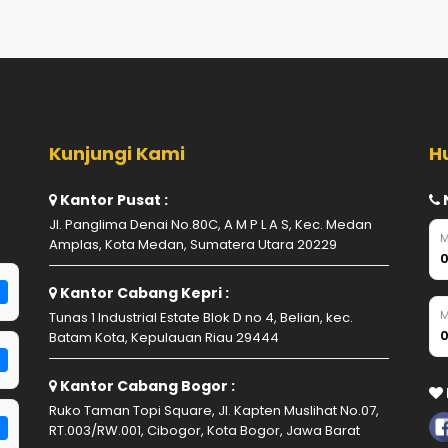
Kunjungi Kami
H
Kantor Pusat :
Jl. Panglima Denai No.80C, A M P L A S, Kec. Medan
M
Amplas, Kota Medan, Sumatera Utara 20229
0
Kantor Cabang Kepri :
M
Tunas 1 Industrial Estate Blok D no 4, Belian, kec.
0
Batam Kota, Kepulauan Riau 29444
Kantor Cabang Bogor :
Ruko Taman Topi Square, Jl. Kapten Muslihat No.07,
RT.003/RW.001, Cibogor, Kota Bogor, Jawa Barat